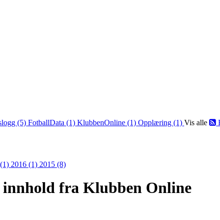
slogg (5)
FotballData (1)
KlubbenOnline (1)
Opplæring (1)
Vis alle
 (1)
2016 (1)
2015 (8)
 innhold fra Klubben Online