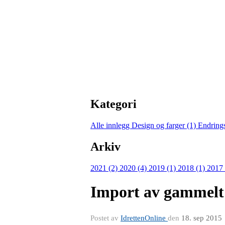
Kategori
Alle innlegg
Design og farger (1)
Endring
Arkiv
2021 (2)
2020 (4)
2019 (1)
2018 (1)
2017
Import av gammelt
Postet av
IdrettenOnline
den
18. sep 2015