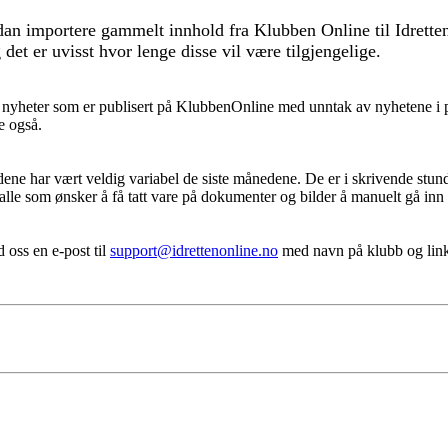
an importere gammelt innhold fra Klubben Online til Idrett
 det er uvisst hvor lenge disse vil være tilgjengelige.
alle nyheter som er publisert på KlubbenOnline med unntak av nyhetene 
e også.
dene har vært veldig variabel de siste månedene. De er i skrivende stun
alle som ønsker å få tatt vare på dokumenter og bilder å manuelt gå inn
d oss en e-post til
support@idrettenonline.no
med navn på klubb og link