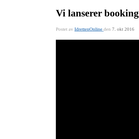
Vi lanserer bookin
Postet av
IdrettenOnline
den
7. okt 2016