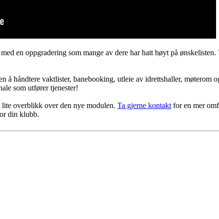
 med en oppgradering som mange av dere har hatt høyt på ønskelisten. V
n å håndtere vaktlister, banebooking, utleie av idrettshaller, møterom
ale som utfører tjenester!
et lite overblikk over den nye modulen.
Ta gjerne kontakt
for en mer omf
or din klubb.