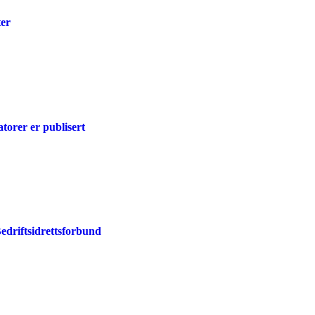
ter
atorer er publisert
edriftsidrettsforbund