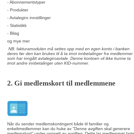
- Abonnementstyper
- Produkter
- Avtalegiro innstillinger
- Statistikk
- Bilag
og mye mer
NB: fakturamodulen må settes opp med en egen konto i banken
deres før den kan brukes til å ta imot innbetalinger fra medlemmer
som har inngått avtalegiroavtale. Denne kontoen vil ikke kunne ta
imot andre innbetalinger uten KID-nummer.
2. Gi m
edlemskort til medlemmene
Når du sender medlemskontingent både til familier og
enkeltmedlemmer kan du huke av "Denne avgiften skal generere
medlemskort" under oppsett av avgiften. Dette lar medlemmet last